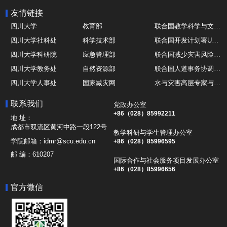
友情链接
四川大学
教育部
联合国教学科学与文化组织UNESCO
四川大学社科处
科学技术部
联合国开发计划署UNDP
四川大学科研院
应急管理部
联合国减少灾害风险办公室UNDRR
四川大学教务处
自然资源部
联合国人道事务协调厅OCHA
四川大学人事处
国家减灾网
水与灾害高层专家与领导组 HELP
四川大学国际处
综合减灾信息服务平台
全球灾害研究机构联盟GADRI
联系我们
党政办公室
四川大学应急技能综合训练中心
地震与火山研究室
国际山地综合发展中心ICIMOD
+86（028）85992211
地 址：
成都市双流区黄河中路一段122号
教学科研与学生管理办公室
学院邮箱：
idmr@scu.edu.cn
+86（028）85996595
邮 编：
610207
国际合作与社会服务项目发展办公室
+86（028）85996656
官方微信