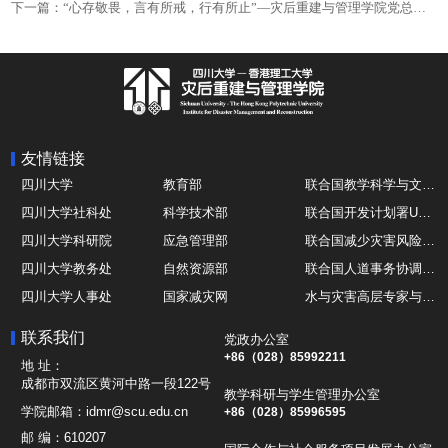
下一篇：“心存敬畏，言有所戒，行有所止”—灾后重建与管理学院党总支书记、常务副院长陈勇讲授党纪学习教育专题党课
友情链接
四川大学
教育部
联合国教学科学与文化组织UNESCO
四川大学社科处
科学技术部
联合国开发计划署UNDP
四川大学科研院
应急管理部
联合国减少灾害风险办公室UNDRR
四川大学教务处
自然资源部
联合国人道事务协调厅OCHA
四川大学人事处
国家减灾网
水与灾害高层专家与领导组 HELP
四川大学国际处
综合减灾信息服务平台
全球灾害研究机构联盟GADRI
联系我们
党政办公室
四川大学应急技能综合训练中心
地震与火山研究室
国际山地综合发展中心ICIMOD
+86（028）85992211
地 址：
成都市双流区黄河中路一段122号
教学科研与学生管理办公室
学院邮箱：
idmr@scu.edu.cn
+86（028）85996595
邮 编：
610207