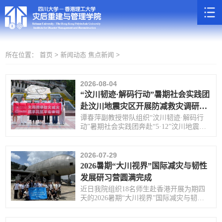
所在位置：
首页 >
新闻动态
焦点新闻 >
2026-08-04
“汶川韧迹·解码行动”暑期社会实践团
赴汶川地震灾区开展防减救灾调研与
科普活动
谭春萍副教授带队组织“汶川韧迹·解码行
动”暑期社会实践团奔赴“5·12”汶川地震灾
区，围绕山区灾害风险防控、防灾减灾救
灾工作开展专项调研，并落地系列科普服
务活动。
2026-07-29
2026暑期“大川视界”国际减灾与韧性
发展研习营圆满完成
近日我院组织18名师生赴香港开展为期四
天的2026暑期“大川视界”国际减灾与韧性
发展研习营，研学活动顺利收官。