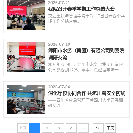
2026-07-21
我院召开春季学期工作总结大会
灾后重建与管理学院于7月17日召开春季学
期工作总结大会。
2026-07-10
绵阳市水务（集团）有限公司到我院
调研交流
2026年7月9日，绵阳市水务（集团）有限
公司党委副书记、董事、总经理李涛一行
来我院开展调研交流。学院党总支书记李
小平及相关部门负责人、教师代表参与交
流。绵阳市水务（集团）有限公司一行先
2026-07-04
后实地参观了四川大学安全应急技能综合
深化厅校协同合作 共筑川蜀安全防线
训练中心、四川大学未来学习中心—AI赋
——四川省应急管理厅赴四川大学开展调
能创新实验室与香港马会实验大楼。在安
研交流
全应急技能综合训练中心，工作人员现场
演示初期火灾处置、室内火灾逃生、应急
疏散、生命支持与急救实操等实训项
目，...
...
上页
1
2
3
4
5
56
下页