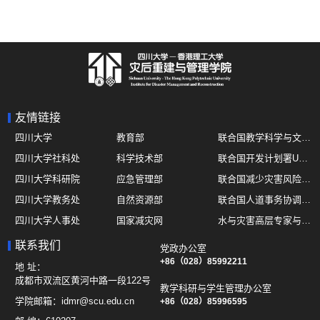
友情链接
四川大学
教育部
联合国教学科学与文化组织UNESCO
四川大学社科处
科学技术部
联合国开发计划署UNDP
四川大学科研院
应急管理部
联合国减少灾害风险办公室UNDRR
四川大学教务处
自然资源部
联合国人道事务协调厅OCHA
四川大学人事处
国家减灾网
水与灾害高层专家与领导组 HELP
四川大学国际处
综合减灾信息服务平台
全球灾害研究机构联盟GADRI
联系我们
党政办公室
四川大学应急技能综合训练中心
地震与火山研究室
+86（028）85992211
国际山地综合发展中心ICIMOD
地 址：
成都市双流区黄河中路一段122号
教学科研与学生管理办公室
学院邮箱：
idmr@scu.edu.cn
+86（028）85996595