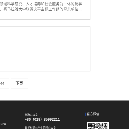
领域科学研究、人才培养和社会服务为一体的跨学
、喜马拉雅大学联盟灾害主题工作组的牵头单位。
学队伍，致力于灾害风险科学、灾害社会科学、自然
科学”是四川大学“双一流”超前部署学...
44
下页
官方微信
党政办公室
+86（028）85992211
22号
教学科研与学生管理办公室