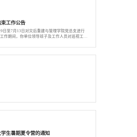
结束工作公告
29日至7月13日对灾后重建与管理学院党总支进行
。工作期间，你单位领导班子及工作人员对巡视工作
组
大学生暑期夏令营的通知