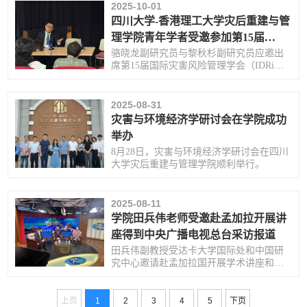
员参与学习。
2025-10-01
四川大学-香港理工大学灾后重建与管
理学院青年学者受邀参加第15届
IDRiM国际会议并作学术报告
骆晓龙副研究员与黎秋杉副研究员应邀出
席第15届国际灾害风险管理学会（IDRiM
Society）年会。
2025-08-31
灾害与环境经济学研讨会在学院成功
举办
8月28日，灾害与环境经济学研讨会在四川
大学灾后重建与管理学院顺利举行。
2025-08-11
学院田兵伟老师受邀赴孟加拉开展讲
座得到中央广播电视总台采访报道
田兵伟副教授受达卡大学国际处和中国研
究中心邀请赴孟加拉国开展学术讲座和访
谈。
上页
1
2
3
4
5
下页