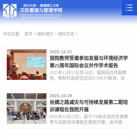
所在位置：
首页 >
国际减灾 >
国际交流 >
2025-12-21
我院教师受邀参加发展与环境经济学
第25周年国际会议并作学术报告
2025年12月12日至14日，我院田兵伟副教
授、黎秋杉副研究员应ICIMOD邀请，赴尼
泊尔加德满都参加“发展与环境经济学第25
周年国际会议。
2025-10-29
丝绸之路减灾与可持续发展第二期培
训课程在我院开展
2025年10月23日，基于VR和实验的灾害教
育与技能培训课程在我院开展，由中国科
学院“中国-巴基斯坦地球科学研究中心”组
织的来自“一带一路”沿线7个国家的31名学