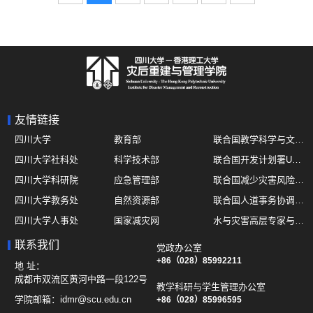
友情链接
四川大学
教育部
联合国教学科学与文化组织UNESCO
四川大学社科处
科学技术部
联合国开发计划署UNDP
四川大学科研院
应急管理部
联合国减少灾害风险办公室UNDRR
四川大学教务处
自然资源部
联合国人道事务协调厅OCHA
四川大学人事处
国家减灾网
水与灾害高层专家与领导组 HELP
四川大学国际处
综合减灾信息服务平台
全球灾害研究机构联盟GADRI
联系我们
党政办公室
四川大学应急技能综合训练中心
地震与火山研究室
+86（028）85992211
国际山地综合发展中心ICIMOD
地 址：
成都市双流区黄河中路一段122号
教学科研与学生管理办公室
学院邮箱：
idmr@scu.edu.cn
+86（028）85996595