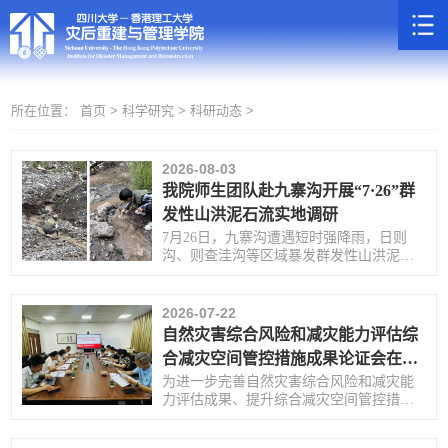
所在位置：
首页 >
科学研究 >
科研动态 >
2026-08-03
我院师生团队赴九寨沟开展“7·26”群
发性山洪泥石流实地调研
7月26日，九寨沟遭遇短时强降雨，日则
沟、则查洼沟等区域暴发群发性山洪泥石
流，我院迅速响应。
2026-07-22
自然灾害综合风险和减灾能力评估综
合减灾空间管控措施成果论证会在我
院召开
为进一步完善自然灾害综合风险和减灾能
力评估成果、提升综合减灾空间管控措施
的科学性和可操作性建言献策。