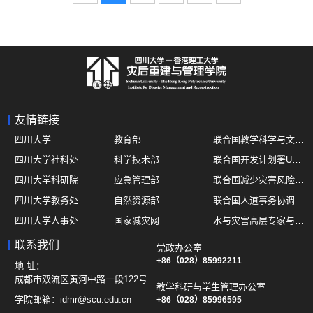
友情链接
四川大学
教育部
联合国教学科学与文化组织UNESCO
四川大学社科处
科学技术部
联合国开发计划署UNDP
四川大学科研院
应急管理部
联合国减少灾害风险办公室UNDRR
四川大学教务处
自然资源部
联合国人道事务协调厅OCHA
四川大学人事处
国家减灾网
水与灾害高层专家与领导组 HELP
四川大学国际处
综合减灾信息服务平台
全球灾害研究机构联盟GADRI
联系我们
党政办公室
四川大学应急技能综合训练中心
地震与火山研究室
+86（028）85992211
国际山地综合发展中心ICIMOD
地 址：
成都市双流区黄河中路一段122号
教学科研与学生管理办公室
学院邮箱：
idmr@scu.edu.cn
+86（028）85996595