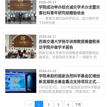
2026-05-17
学院成功举办综合减灾学术沙龙暨灾
害社科青年研究结题验收会
——聚焦灾害社会科学前沿，助力青年学
子科研创新
2026-05-17
西南交通大学扬华讲席教授黄健熙来
访学院并做学术报告
西南交通大学扬华讲席教授黄健熙教授应
邀来访，为我院师生带来了一场题为“农情
遥感研究进展与挑战”的专题学术报告。
2026-01-12
学院承担的国家自然科学基金区域创
新发展联合基金重点支持项目正式启
动
1月8日至9日，2025年度国家自然科学基金
区域创新发展联合基金（西南地区）项目
启动与交流会在贵阳顺利召开。
上页
1
2
3
4
下页