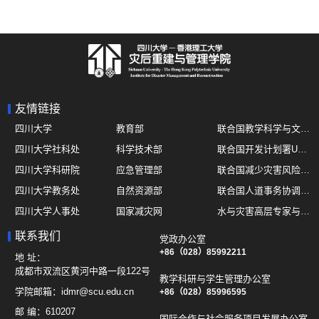
友情链接
四川大学
教育部
联合国教学科学与文化组织UNESCO
四川大学社科处
科学技术部
联合国开发计划署UNDP
四川大学科研院
应急管理部
联合国减少灾害风险办公室UNDRR
四川大学教务处
自然资源部
联合国人道事务协调厅OCHA
四川大学人事处
国家减灾网
水与灾害高层专家与领导组 HELP
四川大学国际处
综合减灾信息服务平台
全球灾害研究机构联盟GADRI
联系我们
党政办公室
四川大学应急技能综合训练中心
地震与火山研究室
+86（028）85992211
国际山地综合发展中心ICIMOD
地 址：
成都市双流区黄河中路一段122号
教学科研与学生管理办公室
学院邮箱：
idmr@scu.edu.cn
+86（028）85996595
邮 编：
610207
国际合作与社会服务项目发展办公室