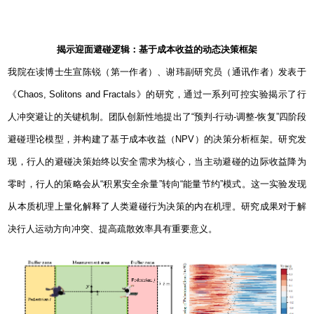
揭示迎面避碰逻辑：基于成本收益的动态决策框架
我院在读博士生宣陈锐（第一作者）、谢玮副研究员（通讯作者）发表于
《
Chaos, Solitons and Fractals
》的研究，通过一系列可控实验揭示了行
人冲突避让的关键机制。团队创新性地提出了
“
预判
-
行动
-
调整
-
恢复
”
四阶段
避碰理论模型，并构建了基于成本收益（
NPV
）的决策分析框架。研究发
现，行人的避碰决策始终以安全需求为核心，当主动避碰的边际收益降为
零时，行人的策略会从
“
积累安全余量
”
转向
“
能量节约
”
模式。这一实验发现
从本质机理上量化解释了人类避碰行为决策的内在机理。研究成果对于解
决行人运动方向冲突、提高疏散效率具有重要意义。