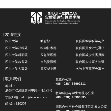
友情链接
四川大学
教育部
联合国教学科学与文化组织UNESCO
四川大学社科处
科学技术部
联合国开发计划署UNDP
四川大学科研院
应急管理部
联合国减少灾害风险办公室UNDRR
四川大学教务处
自然资源部
联合国人道事务协调厅OCHA
四川大学人事处
国家减灾网
水与灾害高层专家与领导组 HELP
四川大学国际处
综合减灾信息服务平台
全球灾害研究机构联盟GADRI
联系我们
党政办公室
四川大学应急技能综合训练中心
地震与火山研究室
国际山地综合发展中心ICIMOD
+86（028）85992211
地 址：
成都市双流区黄河中路一段122号
教学科研与学生管理办公室
学院邮箱：
idmr@scu.edu.cn
+86（028）85996595
邮 编：
610207
国际合作与社会服务项目发展办公室