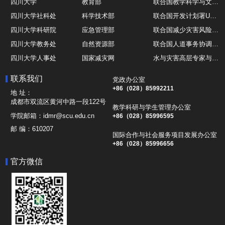
四川大学
教育部
联合国教学科学与文化组织UNESCO
四川大学社科处
科学技术部
联合国开发计划署UNDP
四川大学科研院
应急管理部
联合国减少灾害风险办公室UNDRR
四川大学教务处
自然资源部
联合国人道事务协调厅OCHA
四川大学人事处
国家减灾网
水与灾害高层专家与领导组 HELP
四川大学国际处
综合减灾信息服务平台
全球灾害研究机构联盟GADRI
联系我们
党政办公室
四川大学应急技能综合训练中心
地震与火山研究室
国际山地综合发展中心ICIMOD
+86（028）85992211
地 址：
成都市双流区黄河中路一段122号
教学科研与学生管理办公室
学院邮箱：
idmr@scu.edu.cn
+86（028）85996595
邮 编：
610207
国际合作与社会服务项目发展办公室
+86（028）85996656
官方微信