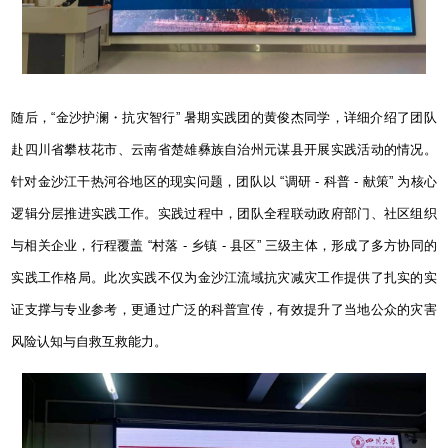
随后，
“
金沙护澜・抗灾智行
”
暑期实践团的黄俊杰同学，详细介绍了团队
赴四川省攀枝花市、云南省楚雄彝族自治州元谋县开展实践活动的情况。
针对金沙江干热河谷地区的现实问题，团队以
“
调研
-
科普
-
献策
”
为核心
逻辑分层推进实践工作。实践过程中，团队全程联动政府部门、社区组织
与相关企业，行程覆盖
“
村落
-
乡镇
-
县区
”
三级主体，形成了多方协同的
实践工作格局。此次实践不仅为金沙江流域抗灾减灾工作提供了扎实的实
证支撑与专业参考，更通过广泛的科普宣传，有效提升了当地公众的灾害
风险认知与自救互救能力。