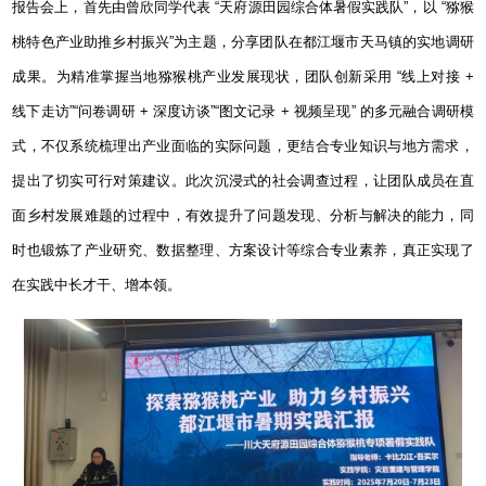
报告会上，首先由曾欣同学代表
“
天府源田园综合体暑假实践队
”
，以
“
猕猴
桃特色产业助推乡村振兴
”
为主题，分享团队在都江堰市天马镇的实地调研
成果。为精准掌握当地猕猴桃产业发展现状，团队创新采用
“
线上对接
+
线下走访
”“
问卷调研
+
深度访谈
”“
图文记录
+
视频呈现
”
的多元融合调研模
式，不仅系统梳理出产业面临的实际问题，更结合专业知识与地方需求，
提出了切实可行对策建议。此次沉浸式的社会调查过程，让团队成员在直
面乡村发展难题的过程中，有效提升了问题发现、分析与解决的能力，同
时也锻炼了产业研究、数据整理、方案设计等综合专业素养，真正实现了
在实践中长才干、增本领。