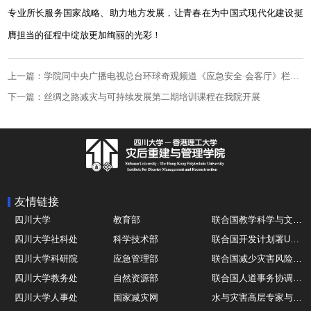
专业所长服务国家战略、助力地方发展，让青春在为中国式现代化建设挺
膺担当的征程中绽放更加绚丽的光彩！
上一篇：学院同中央广播电视总台环球奇观频道《应急安全·会客厅》栏目达成战略合作
下一篇：丝绸之路减灾与可持续发展第二期培训课程在我院开展
友情链接
四川大学
教育部
联合国教学科学与文化组织UNESCO
四川大学社科处
科学技术部
联合国开发计划署UNDP
四川大学科研院
应急管理部
联合国减少灾害风险办公室UNDRR
四川大学教务处
自然资源部
联合国人道事务协调厅OCHA
四川大学人事处
国家减灾网
水与灾害高层专家与领导组 HELP