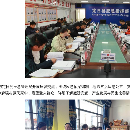
与定日县应急管理局开展座谈交流，围绕应急预案编制、地震灾后应急处置、
乡森嘎村藏民家中，看望受灾群众，详细了解搬迁安置、产业发展与民生改善情