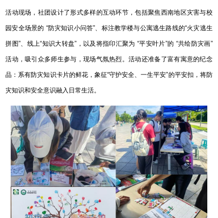
活动现场，社团设计了形式多样的互动环节，包括聚焦西南地区灾害与校
园安全场景的
“
防灾知识小问答
”
、标注教学楼与公寓逃生路线的
“
火灾逃生
拼图
”
、线上“知识大转盘”，以及将指印汇聚为
“
平安叶片
”
的
“
共绘防灾画
”
活动，吸引众多师生参与，现场气氛热烈。活动还准备了富有寓意的纪念
品：系有防灾知识卡片的鲜花，象征“守护安全、一生平安”的平安扣，将防
灾知识和安全意识融入日常生活。