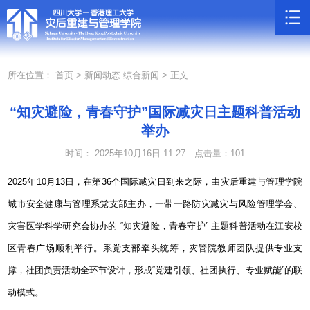
所在位置：
首页 >
新闻动态
综合新闻 >
正文
“知灾避险，青春守护”国际减灾日主题科普活动
举办
时间： 2025年10月16日 11:27
点击量：
101
2025
年
10
月
13
日，在第
36
个
国际减灾日到来之际，由灾后重建与管理学院
城市安全健康与管理系党支部主办，一带一路防灾减灾与风险管理学会、
灾害医学科学研究会协办的
“
知灾避险，青春守护
”
主题科普活动在江安校
区青春广场顺利举行。系党支部牵头统筹，灾管院教师团队提供专业支
撑，社团负责活动全环节设计，形成
“
党建引领、社团执行、专业赋能
”
的联
动模式。