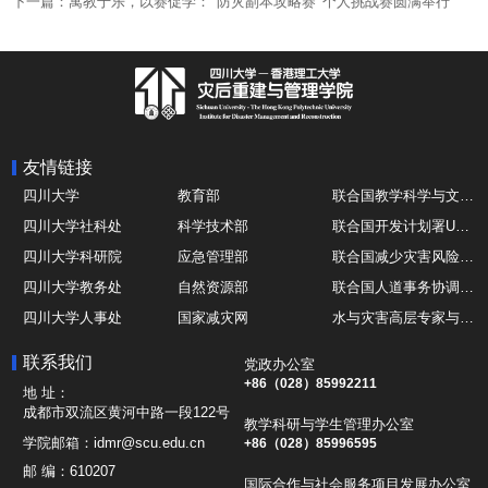
下一篇：寓教于乐，以赛促学：“防灾副本攻略赛”个人挑战赛圆满举行
友情链接
四川大学
教育部
联合国教学科学与文化组织UNESCO
四川大学社科处
科学技术部
联合国开发计划署UNDP
四川大学科研院
应急管理部
联合国减少灾害风险办公室UNDRR
四川大学教务处
自然资源部
联合国人道事务协调厅OCHA
四川大学人事处
国家减灾网
水与灾害高层专家与领导组 HELP
四川大学国际处
综合减灾信息服务平台
全球灾害研究机构联盟GADRI
联系我们
党政办公室
四川大学应急技能综合训练中心
地震与火山研究室
国际山地综合发展中心ICIMOD
+86（028）85992211
地 址：
成都市双流区黄河中路一段122号
教学科研与学生管理办公室
学院邮箱：
idmr@scu.edu.cn
+86（028）85996595
邮 编：
610207
国际合作与社会服务项目发展办公室