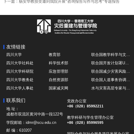
下一篇：杨安华教授受邀到我院开展“咨询报告写作与思考”专题报告
友情链接
四川大学
教育部
联合国教学科学与文化组织UNESCO
四川大学社科处
科学技术部
联合国开发计划署UNDP
四川大学科研院
应急管理部
联合国减少灾害风险办公室UNDRR
四川大学教务处
自然资源部
联合国人道事务协调厅OCHA
四川大学人事处
国家减灾网
水与灾害高层专家与领导组 HELP
四川大学国际处
综合减灾信息服务平台
全球灾害研究机构联盟GADRI
联系我们
党政办公室
四川大学应急技能综合训练中心
地震与火山研究室
国际山地综合发展中心ICIMOD
+86（028）85992211
地 址：
成都市双流区黄河中路一段122号
教学科研与学生管理办公室
学院邮箱：
idmr@scu.edu.cn
+86（028）85996595
邮 编：
610207
国际合作与社会服务项目发展办公室