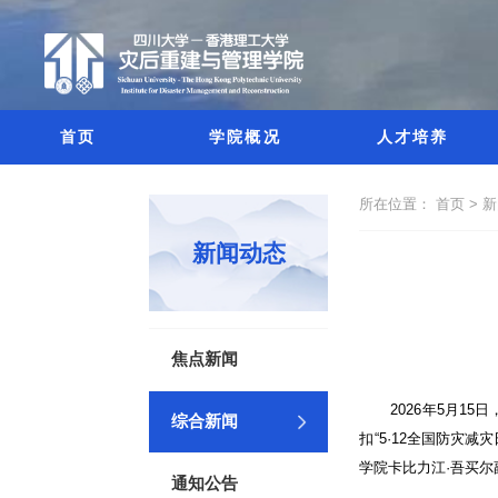
首页
学院概况
人才培养
所在位置：
首页 >
新闻动态
焦点新闻
2026
年
5
月
15
日
综合新闻
扣“
5
·
12
全国防灾减灾
学院卡比力江·吾买
通知公告