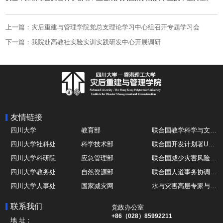
上一篇：灾后重建与管理学院党总支理论学习中心组召开专题学习会
下一篇：我院赴高教社实验实训实践研发中心开展调研
友情链接
四川大学
教育部
联合国教学科学与文化组织UNESCO
四川大学社科处
科学技术部
联合国开发计划署UNDP
四川大学科研院
应急管理部
联合国减少灾害风险办公室UNDRR
四川大学教务处
自然资源部
联合国人道事务协调厅OCHA
四川大学人事处
国家减灾网
水与灾害高层专家与领导组 HELP
四川大学国际处
综合减灾信息服务平台
全球灾害研究机构联盟GADRI
联系我们
党政办公室
四川大学应急技能综合训练中心
地震与火山研究室
国际山地综合发展中心ICIMOD
+86（028）85992211
地 址：