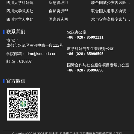
四川大学科研院
应急管理部
联合国减少灾害风险办公室UNDRR
四川大学教务处
自然资源部
联合国人道事务协调厅OCHA
四川大学人事处
国家减灾网
水与灾害高层专家与领导组 HELP
四川大学国际处
综合减灾信息服务平台
全球灾害研究机构联盟GADRI
联系我们
党政办公室
四川大学应急技能综合训练中心
地震与火山研究室
国际山地综合发展中心ICIMOD
+86（028）85992211
地 址：
成都市双流区黄河中路一段122号
教学科研与学生管理办公室
学院邮箱：
idmr@scu.edu.cn
+86（028）85996595
邮 编：
610207
国际合作与社会服务项目发展办公室
+86（028）85996656
官方微信
Copyright©2014-2026 四川大学-香港理工大学灾后重建与管理学院版权所有