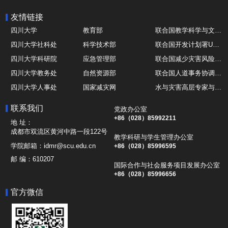
友情链接
四川大学
教育部
联合国教学科学与文化组织UNESCO
四川大学社科处
科学技术部
联合国开发计划署UNDP
四川大学科研院
应急管理部
联合国减少灾害风险办公室UNDRR
四川大学教务处
自然资源部
联合国人道事务协调厅OCHA
四川大学人事处
国家减灾网
水与灾害高层专家与领导组 HELP
四川大学国际处
综合减灾信息服务平台
全球灾害研究机构联盟GADRI
联系我们
党政办公室
四川大学应急技能综合训练中心
地震与火山研究室
国际山地综合发展中心ICIMOD
+86（028）85992211
地 址：
成都市双流区黄河中路一段122号
教学科研与学生管理办公室
学院邮箱：
idmr@scu.edu.cn
+86（028）85996595
邮 编：
610207
国际合作与社会服务项目发展办公室
+86（028）85996656
官方微信