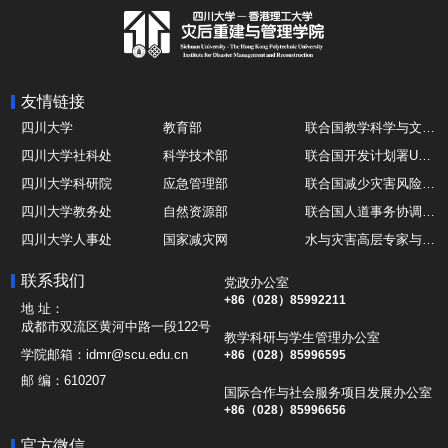
友情链接
四川大学
教育部
联合国教学科学与文化组织UNESCO
四川大学社科处
科学技术部
联合国开发计划署UNDP
四川大学科研院
应急管理部
联合国减少灾害风险办公室UNDRR
四川大学教务处
自然资源部
联合国人道事务协调厅OCHA
四川大学人事处
国家减灾网
水与灾害高层专家与领导组 HELP
四川大学国际处
综合减灾信息服务平台
全球灾害研究机构联盟GADRI
联系我们
党政办公室
四川大学应急技能综合训练中心
地震与火山研究室
国际山地综合发展中心ICIMOD
+86（028）85992211
地 址：
成都市双流区黄河中路一段122号
教学科研与学生管理办公室
学院邮箱：
idmr@scu.edu.cn
+86（028）85996595
邮 编：
610207
国际合作与社会服务项目发展办公室
+86（028）85996656
官方微信