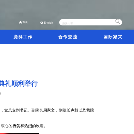
首页
English
党群工作
合作交流
国际减灾
学典礼顺利举行
6
锋，党总支副书记、副院长周家文，副院长卢毅以及我院
了衷心的祝贺和热烈的欢迎。