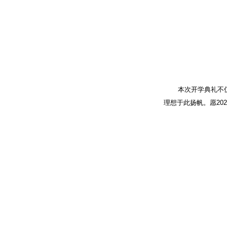
本次开学典礼不
理想于此扬帆。愿
20