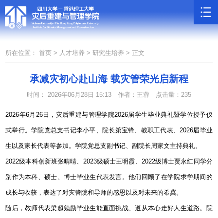
所在位置：
首页 >
人才培养 >
研究生培养 >
正文
承减灾初心赴山海 载灾管荣光启新程
时间： 2026年06月28日 15:13
作者：王蓉
点击量：
235
2026
年
6
月
26
日，灾后重建与管理学院
2026
届学生毕业典礼暨学位授予仪
式举行。学院党总支书记李小平、院长第宝锋、教职工代表、
2026
届毕业
生以及家长代表等参加。学院党总支副书记、副院长周家文主持典礼。
2022
级本科创新班张晴晴、
2023
级硕士王明霞、
2022
级博士贾永红同学分
别作为本科、硕士、博士毕业生代表发言。他们回顾了在学院求学期间的
成长与收获，表达了对灾管院和导师的感恩以及对未来的希冀。
随后，教师代表梁超勉励毕业生能直面挑战、遵从本心走好人生道路。院