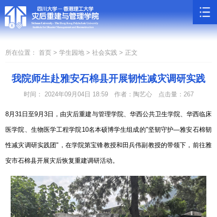
所在位置：
首页 >
学生园地 >
社会实践 >
正文
我院师生赴雅安石棉县开展韧性减灾调研实践
时间： 2024年09月04日 18:59
作者：陶艺心
点击量：
267
8
月
31
日至
9
月
3
日，由灾后重建与管理学院、华西公共卫生学院、华西临床
医学院、生物医学工程学院
10
名本硕博学生组成的
"
坚韧守护—雅安石棉韧
性减灾调研实践团
"
，在学院第宝锋教授和田兵伟副教授的带领下，前往雅
安市石棉县开展灾后恢复重建调研活动。