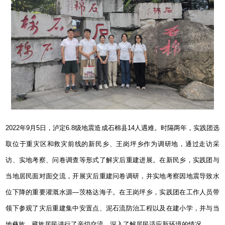
2022
年
9
月
5
日，泸定
6.8
级地震造成石棉县
14
人遇难。时隔两年，实践团选
取位于重灾区和救灾前线的新民乡、王岗坪乡作为调研地，通过走访采
访、实地考察、问卷调查等形式了解灾后重建进展。在新民乡，实践团与
当地居民面对面交流，开展灾后重建问卷调研，并实地考察因地震导致水
位下降的重要灌溉水源—茨格达海子。在王岗坪乡，实践团在工作人员带
领下参观了灾后重建集中安置点、泥石流防治工程以及在建小学，并与当
地彝族、藏族居民进行了亲切交流，深入了解居民适应新环境的情况。