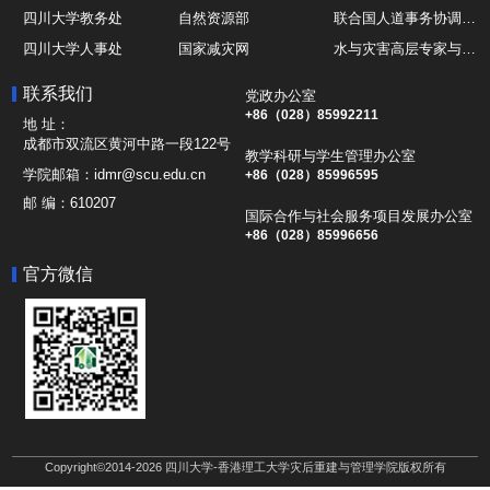
四川大学教务处
自然资源部
联合国人道事务协调厅OCHA
四川大学人事处
国家减灾网
水与灾害高层专家与领导组 HELP
四川大学国际处
综合减灾信息服务平台
全球灾害研究机构联盟GADRI
联系我们
党政办公室
四川大学应急技能综合训练中心
地震与火山研究室
国际山地综合发展中心ICIMOD
+86（028）85992211
地 址：
成都市双流区黄河中路一段122号
教学科研与学生管理办公室
学院邮箱：
idmr@scu.edu.cn
+86（028）85996595
邮 编：
610207
国际合作与社会服务项目发展办公室
+86（028）85996656
官方微信
Copyright©2014-2026 四川大学-香港理工大学灾后重建与管理学院版权所有