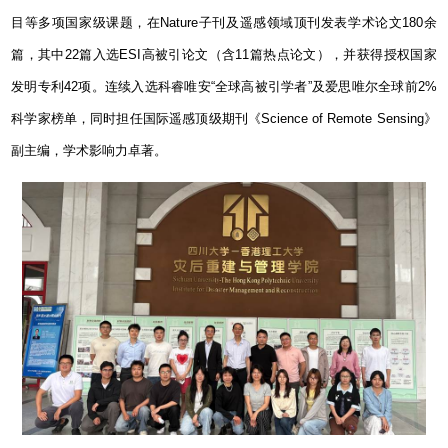
目等多项国家级课题，在
Nature
子刊及遥感领域顶刊发表学术论文
180
余
篇，其中
22
篇入选
ESI
高被引论文（含
11
篇热点论文），并获得授权国家
发明专利
42
项。连续入选科睿唯安“全球高被引学者”及爱思唯尔全球前
2%
科学家榜单，同时担任国际遥感顶级期刊《
Science of Remote Sensing
》
副主编，学术影响力卓著。