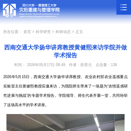
所在位置：
首页 >
科学研究 >
科研动态 >
正文
西南交通大学扬华讲席教授黄健熙来访学院并做
学术报告
时间： 2026年05月17日 08:49
作者：薛景元
点击量：
138
2026
年
5
月
15
日，西南交通大学扬华讲席教授、农业农村部农业遥感重点
实验室主任黄健熙教授应邀来访，为我院师生带来了一场题为“农情遥感研
究进展与挑战”的专题学术报告。学院领导、师生代表齐聚一堂，共同聆听
了这场高水平的学术讲座。