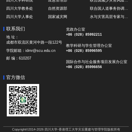
四川大学科研院
应急管理部
联合国减少灾害风险办公室UNDRR
四川大学教务处
自然资源部
联合国人道事务协调厅OCHA
四川大学人事处
国家减灾网
水与灾害高层专家与领导组 HELP
四川大学国际处
综合减灾信息服务平台
全球灾害研究机构联盟GADRI
联系我们
党政办公室
四川大学应急技能综合训练中心
地震与火山研究室
国际山地综合发展中心ICIMOD
+86（028）85992211
地 址：
成都市双流区黄河中路一段122号
教学科研与学生管理办公室
学院邮箱：
idmr@scu.edu.cn
+86（028）85996595
邮 编：
610207
国际合作与社会服务项目发展办公室
+86（028）85996656
官方微信
Copyright©2014-2026 四川大学-香港理工大学灾后重建与管理学院版权所有