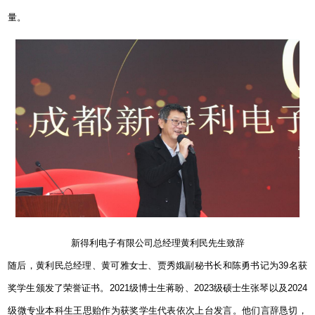
量。
新得利电子有限公司总经理黄利民先生致辞
随后，黄利民总经理、黄可雅女士、贾秀娥副秘书长和陈勇书记为
39
名获
奖学生颁发了荣誉证书。
2021
级博士生蒋盼、
2023
级硕士生张琴以及
2024
级微专业本科生王思贻作为获奖学生代表依次上台发言。他们言辞恳切，