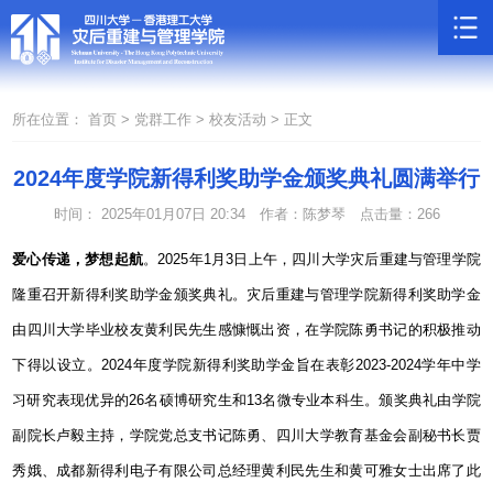
所在位置：
首页 >
党群工作 >
校友活动 >
正文
2024年度学院新得利奖助学金颁奖典礼圆满举行
时间： 2025年01月07日 20:34
作者：陈梦琴
点击量：
266
爱心传递，梦想起航
。
2025
年
1
月
3
日上午，四川大学灾后重建与管理学院
隆重召开新得利奖助学金颁奖典礼。灾后重建与管理学院新得利奖助学金
由四川大学毕业校友黄利民先生感慷慨出资，在学院陈勇书记的积极推动
下得以设立。
2024
年度学院新得利奖助学金旨在表彰
2023-2024
学年中学
习研究表现优异的
26
名硕博研究生和
13
名微专业本科生。颁奖典礼由学院
副院长卢毅主持，学院党总支书记陈勇、四川大学教育基金会副秘书长贾
秀娥、成都新得利电子有限公司总经理黄利民先生和黄可雅女士出席了此