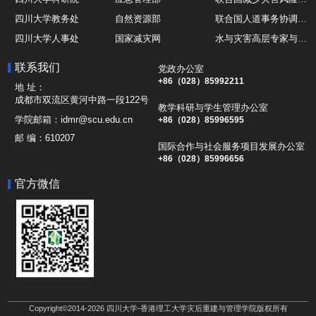
四川大学教务处
自然资源部
联合国人道事务协调厅OCHA
四川大学人事处
国家减灾网
水与灾害高层专家与领导组 HELP
四川大学国际处
综合减灾信息服务平台
全球灾害研究机构联盟GADRI
联系我们
党政办公室
四川大学应急技能综合训练中心
地震与火山研究室
国际山地综合发展中心ICIMOD
+86（028）85992211
地 址：
成都市双流区黄河中路一段122号
教学科研与学生管理办公室
学院邮箱：
idmr@scu.edu.cn
+86（028）85996595
邮 编：
610207
国际合作与社会服务项目发展办公室
+86（028）85996656
官方微信
Copyright©2014-2026 四川大学-香港理工大学灾后重建与管理学院版权所有