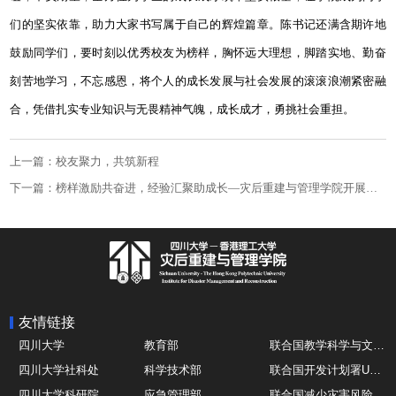
们的坚实依靠，助力大家书写属于自己的辉煌篇章。陈书记还满含期许地
鼓励同学们，要时刻以优秀校友为榜样，胸怀远大理想，脚踏实地、勤奋
刻苦地学习，不忘感恩，将个人的成长发展与社会发展的滚滚浪潮紧密融
合，凭借扎实专业知识与无畏精神气魄，成长成才，勇挑社会重担。
上一篇：校友聚力，共筑新程
下一篇：榜样激励共奋进，经验汇聚助成长—灾后重建与管理学院开展求职就业经验分享交流会
友情链接
四川大学
教育部
联合国教学科学与文化组织UNESCO
四川大学社科处
科学技术部
联合国开发计划署UNDP
四川大学科研院
应急管理部
联合国减少灾害风险办公室UNDRR