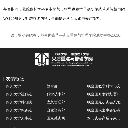
备赛期间，我院依托学科专业优势，指导参赛学子深挖传统营造智慧与防
灾科普知识，打磨宣讲内容，全面提升科普实践与表达能力。
下一篇：羽动锦绣春，师生砺锋芒—灾后重建与管理学院成功举办2026年羽毛球院队选拔赛
友情链接
四川大学
教育部
联合国教学科学与文化组织UNESCO
四川大学社科处
科学技术部
联合国开发计划署UNDP
四川大学科研院
应急管理部
联合国减少灾害风险办公室UNDRR
四川大学教务处
自然资源部
联合国人道事务协调厅OCHA
四川大学人事处
国家减灾网
水与灾害高层专家与领导组 HELP
四川大学国际处
综合减灾信息服务平台
全球灾害研究机构联盟GADRI