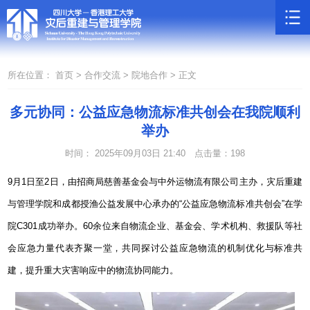
所在位置：
首页 >
合作交流 >
院地合作 >
正文
多元协同：公益应急物流标准共创会在我院顺利
举办
时间： 2025年09月03日 21:40
点击量：
198
9
月
1
日至
2
日，由招商局慈善基金会与中外运物流有限公司主办，灾后重建
与管理学院和成都授渔公益发展中心承办的
“
公益应急物流标准共创会
”
在学
院
C301
成功举办。
60
余位来自物流企业、基金会、学术机构、救援队等社
会应急力量代表齐聚一堂，共同探讨公益应急物流的机制优化与标准共
建，提升重大灾害响应中的物流协同能力。