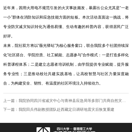
近年来，因用火用电不规范引发的火灾事故频发，暴露出公众尤其是“一老
一小”群体在消防知识和应急技能方面的短板。本次活动直面这一挑战，将
专业防灾减灾知识转化为通俗易懂、生动有趣的科普内容，获得居民广泛
好评。
未来，院社双方将以“薇光驿站”为核心服务窗口，联合我院多个社团持续深
化“社区搭台、学院控质、社工赋能、志愿参与”合作模式：一是打造多样化
科普课程体系；二是建立志愿者培训机制，由学院提供专业赋能，提升服
务专业性；三是推动校社共建实践基地，让高校智慧与社区力量深度融
合，为构建安全、韧性、有温度的社区环境注入持续动力。
上一篇：我院协同四川省减灾中心与青神县应急局等多部门共商自然灾害综合风险评估试点验证工作
下一篇：我院田兵伟副教授团队赴西藏定日调研地震灾后恢复重建