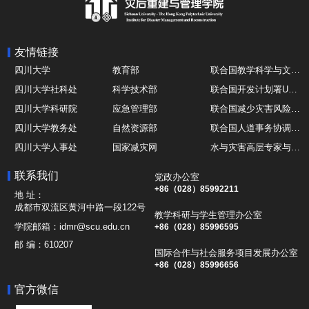
友情链接
四川大学
教育部
联合国教学科学与文化组织UNESCO
四川大学社科处
科学技术部
联合国开发计划署UNDP
四川大学科研院
应急管理部
联合国减少灾害风险办公室UNDRR
四川大学教务处
自然资源部
联合国人道事务协调厅OCHA
四川大学人事处
国家减灾网
水与灾害高层专家与领导组 HELP
四川大学国际处
综合减灾信息服务平台
全球灾害研究机构联盟GADRI
联系我们
党政办公室
四川大学应急技能综合训练中心
地震与火山研究室
国际山地综合发展中心ICIMOD
+86（028）85992211
地 址：
成都市双流区黄河中路一段122号
教学科研与学生管理办公室
学院邮箱：
idmr@scu.edu.cn
+86（028）85996595
邮 编：
610207
国际合作与社会服务项目发展办公室
+86（028）85996656
官方微信