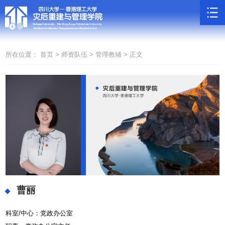
所在位置：
首页 >
师资队伍 >
管理教辅 >
正文
曹丽
科室/中心：
党政办公室