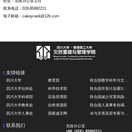
职责：
党政办公室主任
联系电话：
028-85992211
电子邮箱：
cakeycaoli@126.com
友情链接
四川大学
教育部
联合国教学科学与文化组织UNESCO
四川大学社科处
科学技术部
联合国开发计划署UNDP
四川大学科研院
应急管理部
联合国减少灾害风险办公室UNDRR
四川大学教务处
自然资源部
联合国人道事务协调厅OCHA
四川大学人事处
国家减灾网
水与灾害高层专家与领导组 HELP
四川大学国际处
综合减灾信息服务平台
全球灾害研究机构联盟GADRI
联系我们
党政办公室
四川大学应急技能综合训练中心
地震与火山研究室
国际山地综合发展中心ICIMOD
+86（028）85992211