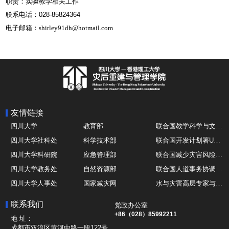
职责：
实验教学相关工作
联系电话：
028-85824364
电子邮箱：
shirley91dh@hotmail.com
友情链接
四川大学
教育部
联合国教学科学与文化组织UNESCO
四川大学社科处
科学技术部
联合国开发计划署UNDP
四川大学科研院
应急管理部
联合国减少灾害风险办公室UNDRR
四川大学教务处
自然资源部
联合国人道事务协调厅OCHA
四川大学人事处
国家减灾网
水与灾害高层专家与领导组 HELP
四川大学国际处
综合减灾信息服务平台
全球灾害研究机构联盟GADRI
联系我们
党政办公室
四川大学应急技能综合训练中心
地震与火山研究室
国际山地综合发展中心ICIMOD
+86（028）85992211
地 址：
成都市双流区黄河中路一段122号