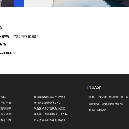
室
务秘书、网站与宣传联络
6675
cu.edu.cn
联系我们
教育部
联合国教学科学与文化组织UNESCO
地 址：
成都市双流区黄河中路一段1
科学技术部
联合国开发计划署UNDP
学院邮箱：
idmr@scu.edu.cn
应急管理部
联合国减少灾害风险办公室UNDRR
邮 编：
610207
自然资源部
联合国人道事务协调厅OCHA
国家减灾网
水与灾害高层专家与领导组 HELP
综合减灾信息服务平台
全球灾害研究机构联盟GADRI