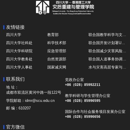
友情链接
四川大学
教育部
联合国教学科学与文化组织UNESCO
四川大学社科处
科学技术部
联合国开发计划署UNDP
四川大学科研院
应急管理部
联合国减少灾害风险办公室UNDRR
四川大学教务处
自然资源部
联合国人道事务协调厅OCHA
四川大学人事处
国家减灾网
水与灾害高层专家与领导组 HELP
四川大学国际处
综合减灾信息服务平台
全球灾害研究机构联盟GADRI
联系我们
党政办公室
四川大学应急技能综合训练中心
地震与火山研究室
国际山地综合发展中心ICIMOD
+86（028）85992211
地 址：
成都市双流区黄河中路一段122号
教学科研与学生管理办公室
学院邮箱：
idmr@scu.edu.cn
+86（028）85996595
邮 编：
610207
国际合作与社会服务项目发展办公室
+86（028）85996656
官方微信