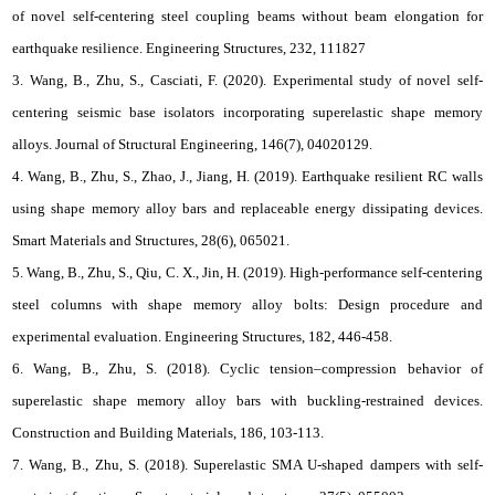
of novel self-centering steel coupling beams without beam elongation for
earthquake resilience. Engineering Structures, 232, 111827
3. Wang, B., Zhu, S., Casciati, F. (2020). Experimental study of novel self-
centering seismic base isolators incorporating superelastic shape memory
alloys. Journal of Structural Engineering, 146(7), 04020129.
4. Wang, B., Zhu, S., Zhao, J., Jiang, H. (2019). Earthquake resilient RC walls
using shape memory alloy bars and replaceable energy dissipating devices.
Smart Materials and Structures, 28(6), 065021.
5. Wang, B., Zhu, S., Qiu, C. X., Jin, H. (2019). High-performance self-centering
steel columns with shape memory alloy bolts: Design procedure and
experimental evaluation. Engineering Structures, 182, 446-458.
6. Wang, B., Zhu, S. (2018). Cyclic tension–compression behavior of
superelastic shape memory alloy bars with buckling-restrained devices.
Construction and Building Materials, 186, 103-113.
7. Wang, B., Zhu, S. (2018). Superelastic SMA U-shaped dampers with self-