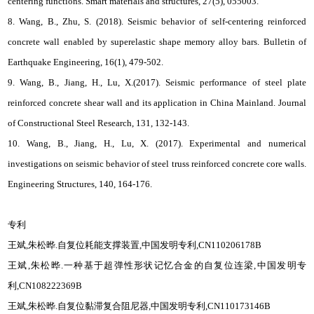
centering functions. Smart materials and structures, 27(5), 055003.
8. Wang, B., Zhu, S. (2018). Seismic behavior of self-centering reinforced
concrete wall enabled by superelastic shape memory alloy bars. Bulletin of
Earthquake Engineering, 16(1), 479-502.
9. Wang, B., Jiang, H., Lu, X.(2017). Seismic performance of steel plate
reinforced concrete shear wall and its application in China Mainland. Journal
of Constructional Steel Research, 131, 132-143.
10. Wang, B., Jiang, H., Lu, X. (2017). Experimental and numerical
investigations on seismic behavior of steel truss reinforced concrete core walls.
Engineering Structures, 140, 164-176.
专利
王斌,朱松晔.自复位耗能支撑装置,中国发明专利,CN110206178B
王斌,朱松晔.一种基于超弹性形状记忆合金的自复位连梁,中国发明专
利,CN108222369B
王斌,朱松晔.自复位黏滞复合阻尼器,中国发明专利,CN110173146B