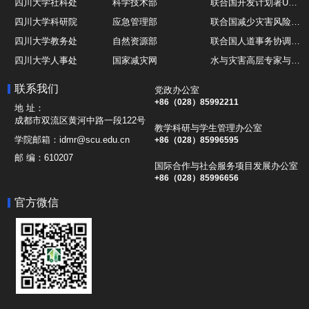
四川大学社科处
科学技术部
联合国开发计划署UNDP
四川大学科研院
应急管理部
联合国减少灾害风险办公室UNDRR
四川大学教务处
自然资源部
联合国人道事务协调厅OCHA
四川大学人事处
国家减灾网
水与灾害高层专家与领导组 HELP
四川大学国际处
综合减灾信息服务平台
全球灾害研究机构联盟GADRI
联系我们
党政办公室
四川大学应急技能综合训练中心
地震与火山研究室
国际山地综合发展中心ICIMOD
+86（028）85992211
地 址：
成都市双流区黄河中路一段122号
教学科研与学生管理办公室
学院邮箱：
idmr@scu.edu.cn
+86（028）85996595
邮 编：
610207
国际合作与社会服务项目发展办公室
+86（028）85996656
官方微信