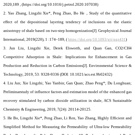
2020,189 , (https://doi.org/10.1016/j.petrol.2020.107038)
2. Yao Zhang, Lingzhi Xie*, Peng Zhao, Bo He，Study of the quantitative
effect of the depositional layering tendency of inclusions on the elastic
anisotropy of shale based on two-step homogenization[J]. Geophysical Journal
International, 2019(220), 1 :174–189, (
https://doi.org/10.1093/gji/ggz431
)
3. Jun Liu, Lingzhi Xie, Derek Elsworth, and Quan Gan, CO2/CH4
Competitive Adsorption in Shale: Implications for Enhancement in Gas
Production and Reduction in Carbon Emissions[J]. Environmental Science &
Technology, 2019, 53: 9328-9336 (DOI: 10.1021/acs.est.9b02432)
4. Liu Jun; Xie Lingzhi; Yao Yanbin; Gan Quan; Zhao Peng*; Du Longhuan;
Preliminarstudy of influence factors and estimation model of the enhanced gas
recovery stimulated by carbon dioxide utilization in shale, ACS Sustainable
Chemistry & Engineering, 2019, 7(24): 20114-20125.
5. He Bo, Lingzhi Xie*, Peng Zhao, Li Ren, Yao Zhang, Highly Efficient and
Simplified Method for Measuring the Permeability of Ultra-low Permeability