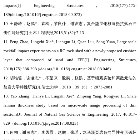
impacts[J]. Engineering Structures，2018(177):175-
189(doi.org/10.1016/j.engstruct.2018.09.073)
10. 王静峰，赵鹏*，袁松，黎良仆，谢凌志，复合垫层钢棚洞抵抗落石冲
击性能研究[J].土木工程学报,2018,51(S2):7-13.
11. Peng Zhao, Lingzhi Xie*, Liangpu Li, Quan Liu, Song Yuan, Large-scale
rockfall impact experiments on a RC rock-shed with a newly proposed cushion
layer that composed of sand and EPE[J]. Engineering Structures,
2018(175):386-398 (/doi.org/10.1016/j.engstruct.2018.08.046)
12. 胡唯哲，谢凌志*，岑望来，殷实，赵鹏，基于细观实验和离散元法的
盐岩力学特性研究[J]. 岩土力学，2018，39（6）：2073-2081
13. Yao Zhang, Tianye Li, Lingzhi Xie*, Zhipeng Yang, Rongyao Li, Shale
lamina thickness study based on micro-scale image processing of thin
sections[J]. Journal of Natural Gas Science & Engineering. 2017, 46:817-
829（doi.org/10.1016/j.jngse.2017.08.023）
14. 何柏，谢凌志*，李凤霞，赵鹏，张瑶，龙马溪页岩各向异性变形破坏