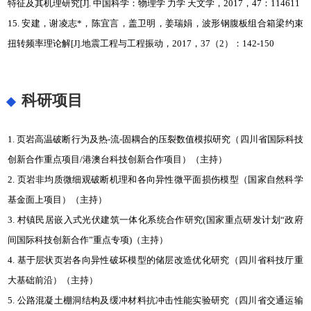
特征及其机理研究[J]. 中国科学：物理学 力学 天文学，2017，47：114611
15. 安建，谢凌志*，陈宜言，盖卫明，姜瑞娟，波形钢腹板组合箱梁约束
扭转频率理论解[J].地震工程与工程振动，2017，37（2）：142-150
科研项目
1. 页岩高温破断行为及热-流-固耦合的压裂数值模拟研究（四川省国际科技
创新合作重点项目/港澳台科技创新合作项目）（主持）
2. 页岩非均质微细观破断机理和各向异性微平面损伤模型（国家自然科学
基金面上项目）（主持）
3. 村镇民居嵌入式光伏建筑一体化系统合作研究(国家重点研发计划“政府
间国际科技创新合作”重点专项)（主持）
4. 基于层状页岩各向异性破坏模型的储层改造优化研究（四川省科技厅重
大基础前沿）（主持）
5. 公路混凝土棚洞结构及缓冲材料抗冲击性能实验研究（四川省交通运输