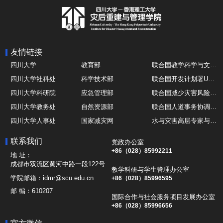
友情链接
四川大学
教育部
联合国教学科学与文化组织UNESCO
四川大学社科处
科学技术部
联合国开发计划署UNDP
四川大学科研院
应急管理部
联合国减少灾害风险办公室UNDRR
四川大学教务处
自然资源部
联合国人道事务协调厅OCHA
四川大学人事处
国家减灾网
水与灾害高层专家与领导组 HELP
四川大学国际处
综合减灾信息服务平台
全球灾害研究机构联盟GADRI
联系我们
党政办公室
四川大学应急技能综合训练中心
地震与火山研究室
国际山地综合发展中心ICIMOD
+86（028）85992211
地 址：
成都市双流区黄河中路一段122号
教学科研与学生管理办公室
学院邮箱：
idmr@scu.edu.cn
+86（028）85996595
邮 编：
610207
国际合作与社会服务项目发展办公室
+86（028）85996656