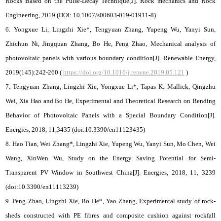
Rocks Based on the Pulse-Decay Technique[J]. Rock mechanics and Rock
Engineering, 2019 (DOI: 10.1007/s00603-019-01911-8)
6. Yongxue Li, Lingzhi Xie*, Tengyuan Zhang, Yupeng Wu, Yanyi Sun,
Zhichun Ni, Jingquan Zhang, Bo He, Peng Zhao, Mechanical analysis of
photovoltaic panels with various boundary condition[J]. Renewable Energy,
2019(145):242-260 (
https://doi.org/10.1016/j.renene.2019.05.121
)
7. Tengyuan Zhang, Lingzhi Xie, Yongxue Li*, Tapas K. Mallick, Qingzhu
Wei, Xia Hao and Bo He, Experimental and Theoretical Research on Bending
Behavior of Photovoltaic Panels with a Special Boundary Condition[J].
Energies, 2018, 11,3435 (doi:10.3390/en11123435)
8. Hao Tian, Wei Zhang*, Lingzhi Xie, Yupeng Wu, Yanyi Sun, Mo Chen, Wei
Wang, XinWen Wu, Study on the Energy Saving Potential for Semi-
Transparent PV Window in Southwest China[J]. Energies, 2018, 11, 3239
(doi:10.3390/en11113239)
9. Peng Zhao, Lingzhi Xie, Bo He*, Yao Zhang, Experimental study of rock-
sheds constructed with PE fibres and composite cushion against rockfall