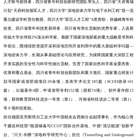
人才称号获得者，四川省青年科技创新研究团队带头人，四川省“天府青城
计划”天府科技领军人才，四川大学“深地岩体力学与地下水利工程”双一流
重点建设学科责任教授、四川大学“双百人才工程”A类资助，孙越崎青年科
技奖、四川省青年科技奖获得者，四川省有突出贡献的优秀专家，入选斯
坦福大学全球前2%顶尖科学家。着眼于国家深地探索的重大战略需求和科
学前沿，围绕深部资源开采和深地空间开发利用中的重大基础科学问题—
深地岩体力学，长期从事基础理论与应用研究，为保障国家重大深部工程
开发实践的安全性与科学性做出贡献。负责了国家自然科学基金委杰青、
优青和重点基金、四川省青年科技创新团队和重大项目、国家重点研发计
划等国家或省部级项目20余项；发表学术论文185篇（SCI/EI收录161
篇），出版著作4部，申请发明专利152项（授权74项）、软件著作权15
项，获得教育部科技进步一等奖（第1）、河南省科技进步二等奖（第1）
等 9 项科技奖励。
担任德国克劳斯塔尔工业大学中国校友会西南分会副理事长，作为核心骨
干建设科技部“能源储备与CCUS”国际合作基地、中德“清洁能源”创新平
台、“川大-剑桥”深地科学研究中心；担任《Tunnelling and Underground