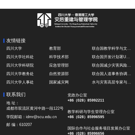
友情链接
四川大学
教育部
联合国教学科学与文化组织UNESCO
四川大学社科处
科学技术部
联合国开发计划署UNDP
四川大学科研院
应急管理部
联合国减少灾害风险办公室UNDRR
四川大学教务处
自然资源部
联合国人道事务协调厅OCHA
四川大学人事处
国家减灾网
水与灾害高层专家与领导组 HELP
四川大学国际处
综合减灾信息服务平台
全球灾害研究机构联盟GADRI
联系我们
党政办公室
四川大学应急技能综合训练中心
地震与火山研究室
国际山地综合发展中心ICIMOD
+86（028）85992211
地 址：
成都市双流区黄河中路一段122号
教学科研与学生管理办公室
学院邮箱：
idmr@scu.edu.cn
+86（028）85996595
邮 编：
610207
国际合作与社会服务项目发展办公室
+86（028）85996656