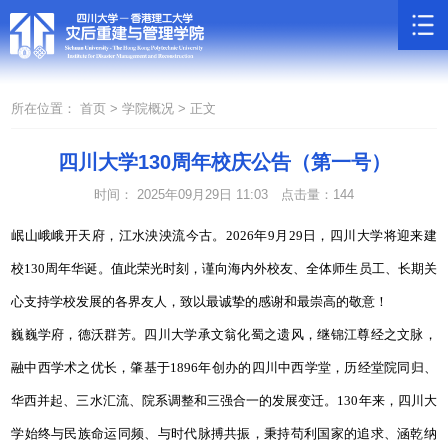
所在位置：
首页 >
学院概况 >
正文
四川大学130周年校庆公告（第一号）
时间： 2025年09月29日 11:03
点击量：
144
岷山峨峨开天府，江水泱泱流今古。2026年9月29日，四川大学将迎来建
校130周年华诞。值此荣光时刻，谨向海内外校友、全体师生员工、长期关
心支持学校发展的各界友人，致以最诚挚的感谢和最崇高的敬意！
巍巍学府，德沃群芳。四川大学承文翁化蜀之遗风，继锦江尊经之文脉，
融中西学术之优长，肇基于1896年创办的四川中西学堂，历经堂院同归、
华西并起、三水汇流、院系调整和三强合一的发展变迁。130年来，四川大
学始终与民族命运同频、与时代脉搏共振，秉持苟利国家的追求、涵乾纳