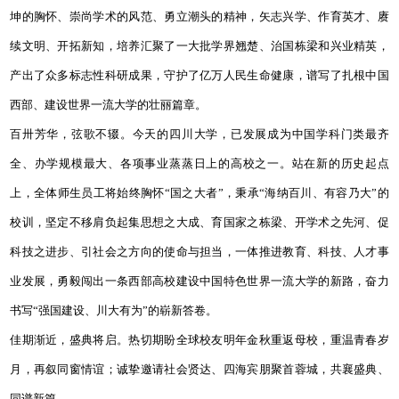
坤的胸怀、崇尚学术的风范、勇立潮头的精神，矢志兴学、作育英才、赓
续文明、开拓新知，培养汇聚了一大批学界翘楚、治国栋梁和兴业精英，
产出了众多标志性科研成果，守护了亿万人民生命健康，谱写了扎根中国
西部、建设世界一流大学的壮丽篇章。
百卅芳华，弦歌不辍。今天的四川大学，已发展成为中国学科门类最齐
全、办学规模最大、各项事业蒸蒸日上的高校之一。站在新的历史起点
上，全体师生员工将始终胸怀“国之大者”，秉承“海纳百川、有容乃大”的
校训，坚定不移肩负起集思想之大成、育国家之栋梁、开学术之先河、促
科技之进步、引社会之方向的使命与担当，一体推进教育、科技、人才事
业发展，勇毅闯出一条西部高校建设中国特色世界一流大学的新路，奋力
书写“强国建设、川大有为”的崭新答卷。
佳期渐近，盛典将启。热切期盼全球校友明年金秋重返母校，重温青春岁
月，再叙同窗情谊；诚挚邀请社会贤达、四海宾朋聚首蓉城，共襄盛典、
同谱新篇。