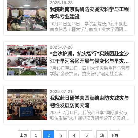
2025-10-28
我院赴南京调研防灾减灾科学与工程
本科专业建设
10月21日至23日，学院副院长卢毅率队赴
南京信息工程大学与南京工业大学调研防
灾减灾科学与工程本科专业建设及人才培
养经验。
2025-07-26
“金沙护澜，抗灾智行”实践团赴金沙
江干旱河谷区开展气候变化与旱灾调
研
7月16日至23日，四川大学灾后重建与管理
学院“金沙护澜，抗灾智行”暑期社会实践
团赴金沙江流域干旱河谷区开展“气候变化
与干旱灾害”专项调研。
2025-07-21
我院赴日研学营圆满结束防灾减灾与
韧性发展访问交流
2025年7月18日，我院赴日本“国际减灾与
韧性发展”大川视界海外研学营在充实的行
程中圆满收官。
...
上页
1
2
3
4
5
16
下页