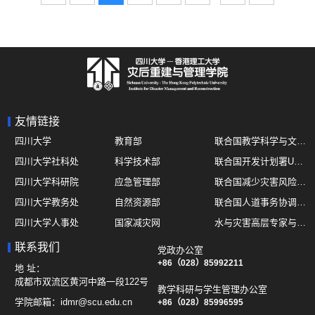
友情链接
四川大学
教育部
联合国教学科学与文化组织UNESCO
四川大学社科处
科学技术部
联合国开发计划署UNDP
四川大学科研院
应急管理部
联合国减少灾害风险办公室UNDRR
四川大学教务处
自然资源部
联合国人道事务协调厅OCHA
四川大学人事处
国家减灾网
水与灾害高层专家与领导组 HELP
四川大学国际处
综合减灾信息服务平台
全球灾害研究机构联盟GADRI
联系我们
党政办公室
四川大学应急技能综合训练中心
地震与火山研究室
+86（028）85992211
国际山地综合发展中心ICIMOD
地 址：
成都市双流区黄河中路一段122号
教学科研与学生管理办公室
学院邮箱：
idmr@scu.edu.cn
+86（028）85996595