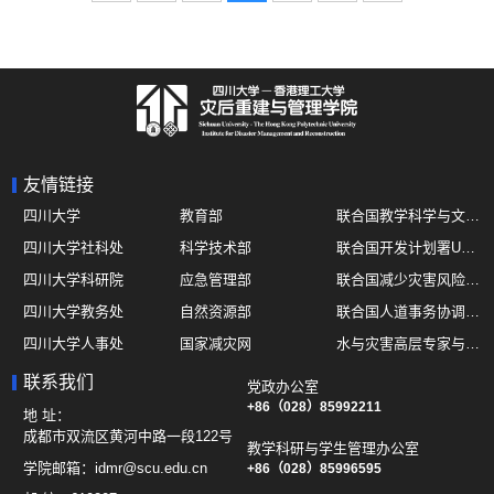
友情链接
四川大学
教育部
联合国教学科学与文化组织UNESCO
四川大学社科处
科学技术部
联合国开发计划署UNDP
四川大学科研院
应急管理部
联合国减少灾害风险办公室UNDRR
四川大学教务处
自然资源部
联合国人道事务协调厅OCHA
四川大学人事处
国家减灾网
水与灾害高层专家与领导组 HELP
四川大学国际处
综合减灾信息服务平台
全球灾害研究机构联盟GADRI
联系我们
党政办公室
四川大学应急技能综合训练中心
地震与火山研究室
+86（028）85992211
国际山地综合发展中心ICIMOD
地 址：
成都市双流区黄河中路一段122号
教学科研与学生管理办公室
学院邮箱：
idmr@scu.edu.cn
+86（028）85996595