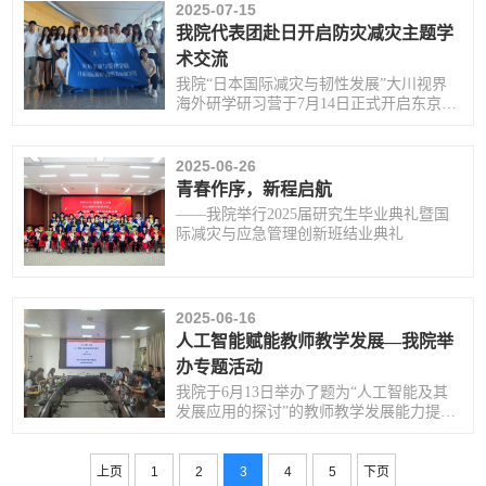
2025-07-15
我院代表团赴日开启防灾减灾主题学
术交流
我院“日本国际减灾与韧性发展”大川视界
海外研学研习营于7月14日正式开启东京学
术议程。
2025-06-26
青春作序，新程启航
——我院举行2025届研究生毕业典礼暨国
际减灾与应急管理创新班结业典礼
2025-06-16
人工智能赋能教师教学发展—我院举
办专题活动
我院于6月13日举办了题为“人工智能及其
发展应用的探讨”的教师教学发展能力提升
活动，邀请到美国塞勒姆州立大学商学院
终身教授汤在勇做为主讲嘉宾。
上页
1
2
3
4
5
下页