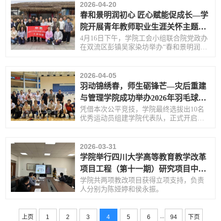
科普活动。
2026-04-20
春和景明润初心 匠心赋能促成长—学
院开展青年教师职业生涯关怀主题活
动
4月16日下午，学院工会小组联合院党政办
在双流区彭镇吴家染坊举办“春和景明润初
心，匠心赋能促成长”青年教师职业生涯关
怀主题活动。
2026-04-05
羽动锦绣春，师生砺锋芒—灾后重建
与管理学院成功举办2026年羽毛球院
队选拔赛
凭借本次公平竞技，学院最终选拔出10名
优秀运动员组建学院代表队，正式开启校
级联赛备战征程。
2026-03-31
学院举行四川大学高等教育教学改革
项目工程（第十一期）研究项目中期
检查评审会
学院共两项教改项目获得立项支持，负责
人分别为陈娅婷和侯永振。
...
上页
1
2
3
4
5
6
94
下页