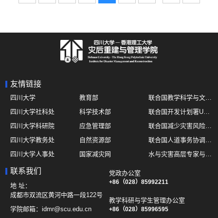
友情链接
四川大学
教育部
联合国教学科学与文化组织UNESCO
四川大学社科处
科学技术部
联合国开发计划署UNDP
四川大学科研院
应急管理部
联合国减少灾害风险办公室UNDRR
四川大学教务处
自然资源部
联合国人道事务协调厅OCHA
四川大学人事处
国家减灾网
水与灾害高层专家与领导组 HELP
四川大学国际处
综合减灾信息服务平台
全球灾害研究机构联盟GADRI
联系我们
党政办公室
四川大学应急技能综合训练中心
地震与火山研究室
+86（028）85992211
国际山地综合发展中心ICIMOD
地 址：
成都市双流区黄河中路一段122号
教学科研与学生管理办公室
学院邮箱：
idmr@scu.edu.cn
+86（028）85996595