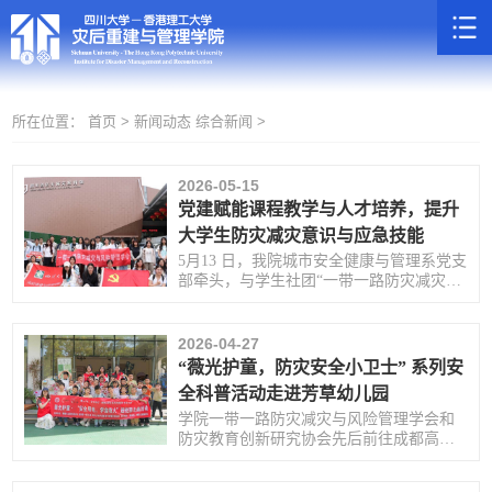
所在位置：
首页 >
新闻动态
综合新闻 >
2026-05-15
党建赋能课程教学与人才培养，提升
大学生防灾减灾意识与应急技能
5月13 日，我院城市安全健康与管理系党支
部牵头，与学生社团“一带一路防灾减灾与
风险管理学会”联合组织师生在四川省防灾
减灾教育馆开展了参观交流与实践活动。
2026-04-27
“薇光护童，防灾安全小卫士” 系列安
全科普活动走进芳草幼儿园
学院一带一路防灾减灾与风险管理学会和
防灾教育创新研究协会先后前往成都高新
区芳草第一幼儿园、芳草第六幼儿园，开
展 “薇光护童，防灾安全小卫士”系列安全