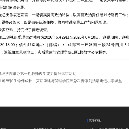
规依纪依法开展。
党总支作表态发言，一是切实提高政治站位，以高度政治责任感对待巡视工作
问题整改落实；四是做好统筹兼顾，协同推进发展工作与问题整改。
长罗亚玲主持完成了问卷调查。
二巡视组受理信访时间为2026年5月29日至2026年6月18日。巡视期间，巡视
00，14:30-18:00；信件邮寄地址（邮编）： 成都市一环路南一段24号四
.edu.cn；巡视组意见箱地点：灾后重建与管理学院C区1楼教学公示栏旁。
管理学院举办第一期教师教学能力提升试讲活动
校园 守护生命伴成长—灾后重建与管理学院应急科普系列活动走进小学课堂
联系我们