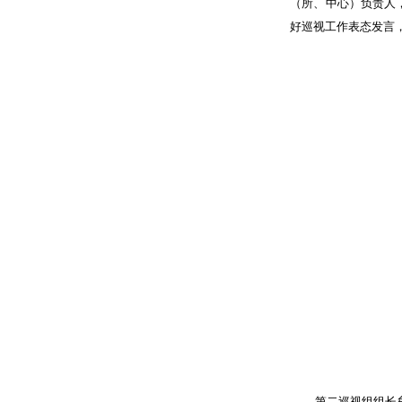
（所、中心）负责人
好巡视工作表态发言
第二巡视组组长