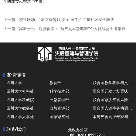
全防线贡献智慧与力量。
上一篇：校社联动｜“消防宣传月·安全‘童’行” 共筑社区安全防线
下一篇：寓教于乐，以赛促学：“防灾副本攻略赛”个人挑战赛圆满举行
友情链接
四川大学
教育部
联合国教学科学与文化组织UNESCO
四川大学社科处
科学技术部
联合国开发计划署UNDP
四川大学科研院
应急管理部
联合国减少灾害风险办公室UNDRR
四川大学教务处
自然资源部
联合国人道事务协调厅OCHA
四川大学人事处
国家减灾网
水与灾害高层专家与领导组 HELP
四川大学国际处
综合减灾信息服务平台
全球灾害研究机构联盟GADRI
联系我们
党政办公室
四川大学应急技能综合训练中心
地震与火山研究室
国际山地综合发展中心ICIMOD
+86（028）85992211