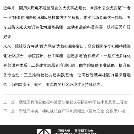
近年来，因用火用电不规范引发的火灾事故频发，暴露出公众尤其是“一老
一小”群体在消防知识和应急技能方面的短板。本次活动直面这一挑战，将
专业防灾减灾知识转化为通俗易懂、生动有趣的科普内容，获得居民广泛
好评。
未来，院社双方将以“薇光驿站”为核心服务窗口，联合我院多个社团持续深
化“社区搭台、学院控质、社工赋能、志愿参与”合作模式：一是打造多样化
科普课程体系；二是建立志愿者培训机制，由学院提供专业赋能，提升服
务专业性；三是推动校社共建实践基地，让高校智慧与社区力量深度融
合，为构建安全、韧性、有温度的社区环境注入持续动力。
上一篇：我院田兵伟副教授科普团队荣获灾害防御科学技术普及奖二等奖
下一篇：学院同中央广播电视总台环球奇观频道《应急安全·会客厅》栏目达成战略合作