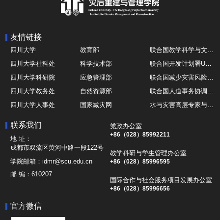
友情链接
四川大学
教育部
联合国教学科学与文化组织UNESCO
四川大学社科处
科学技术部
联合国开发计划署UNDP
四川大学科研院
应急管理部
联合国减少灾害风险办公室UNDRR
四川大学教务处
自然资源部
联合国人道事务协调厅OCHA
四川大学人事处
国家减灾网
水与灾害高层专家与领导组 HELP
四川大学国际处
综合减灾信息服务平台
全球灾害研究机构联盟GADRI
联系我们
党政办公室
四川大学应急技能综合训练中心
地震与火山研究室
国际山地综合发展中心ICIMOD
+86（028）85992211
地 址：
成都市双流区黄河中路一段122号
教学科研与学生管理办公室
学院邮箱：
idmr@scu.edu.cn
+86（028）85996595
邮 编：
610207
国际合作与社会服务项目发展办公室
+86（028）85996656
官方微信