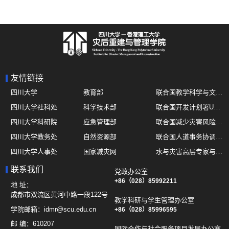
友情链接
四川大学
教育部
联合国教学科学与文化组织UNESCO
四川大学社科处
科学技术部
联合国开发计划署UNDP
四川大学科研院
应急管理部
联合国减少灾害风险办公室UNDRR
四川大学教务处
自然资源部
联合国人道事务协调厅OCHA
四川大学人事处
国家减灾网
水与灾害高层专家与领导组 HELP
四川大学国际处
综合减灾信息服务平台
全球灾害研究机构联盟GADRI
联系我们
党政办公室
四川大学应急技能综合训练中心
地震与火山研究室
+86（028）85992211
国际山地综合发展中心ICIMOD
地 址：
成都市双流区黄河中路一段122号
教学科研与学生管理办公室
学院邮箱：
idmr@scu.edu.cn
+86（028）85996595
邮 编：
610207
国际合作与社会服务项目发展办公室