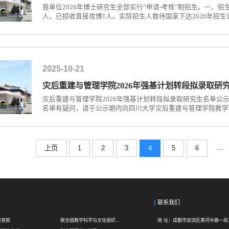
我单位2026年博士研究生全部实行“申请-考核”制招生。一、招
人，已招收直接攻博1人。实际招生人数待国家下达2026年招生
生须思想品德良好，身体健康，具备《四川大学2026年博士研究
国家专项计划外，不招收定向考生。3. 考生需提交由两名与报考
2025-10-21
灾后重建与管理学院2026年强基计划转段拟录取研
灾后重建与管理学院2026年强基计划转段拟录取研究生名单公
名单有疑问，请于公示期内向四川大学灾后重建与管理学院教学科
85996595。灾后重建与管理学院2025年10月21日
...
上页
1
2
3
4
5
6
联系我们
教育部
联合国教学科学与文化组织UNESCO
地 址：
成都市双流区黄河中路一段1