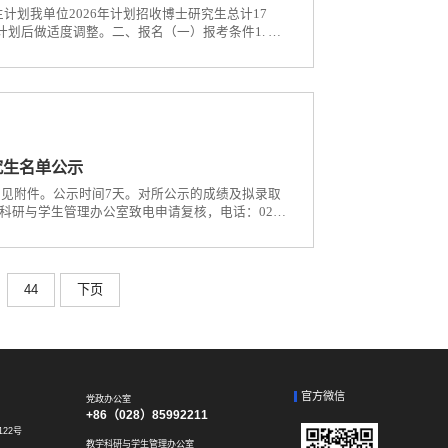
生计划我单位2026年计划招收博士研究生总计17
计划后做适度调整。二、报名（一）报考条件1. 考
生招生章程》规定的各项报考条件。2. 所有专业除
专业相关的正高职称专家分别出具的书面推荐...
究生名单公示
示见附件。公示时间7天。对所公示的成绩及拟录取
研与学生管理办公室致电申请复核，电话：028-
44
下页
官方微信
党政办公室
+86（028）85992211
22号
教学科研与学生管理办公室