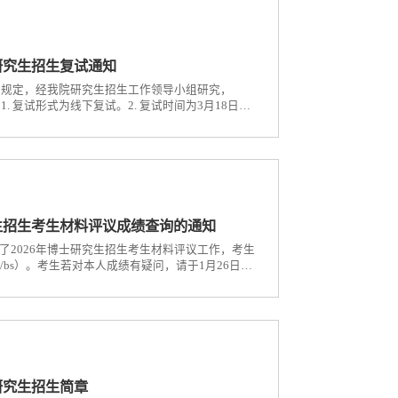
研究生招生复试通知
关规定，经我院研究生招生工作领导小组研究，
 复试形式为线下复试。2. 复试时间为3月18日。
校门。二、报到与资格审查1. 报到时间：3月17
香港马会大楼C311办公室（成都市双流区黄河中路
生招生考生材料评议成绩查询的通知
2026年博士研究生招生考生材料评议工作，考生
score/bs）。考生若对本人成绩有疑问，请于1月26日
理。邮箱地址：252448749@qq.com咨询电
学院2026年1月23
研究生招生简章