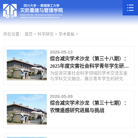
所在位置：
首页 >
科学研究 >
学术看板 >
2026-05-13
综合减灾学术沙龙（第三十八期）：
2025年度灾害社会科学青年学生研究
课题结题验收会
为促进灾害社会科学领域的学术交流互鉴
与学科交叉融合，展示青年学生的研究进
展和科研成果，激发学术创新思维，并藉
由“5·12全国防灾减灾日”之契机深化青年学
生对灾害社科研究的认知与认同，四川大
2026-05-09
学灾后重建与管理学院将于2026年5月15日
综合减灾学术沙龙（第三十七期）：
举办“综合学术减灾沙龙（第三十八期）暨
农情遥感研究进展与挑战
2025年度灾害社会科学青年学生研究课题
结题验收会”。现将会议有关事项通知如
下：主讲人：四川大学青年学生会议时
间：5月15日14:00-15:30会议地点：...