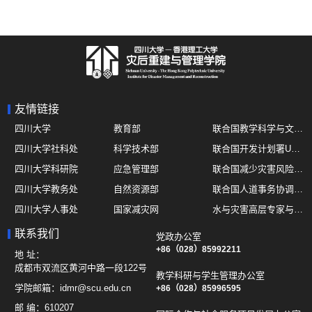
友情链接
四川大学
教育部
联合国教学科学与文化组织UNESCO
四川大学社科处
科学技术部
联合国开发计划署UNDP
四川大学科研院
应急管理部
联合国减少灾害风险办公室UNDRR
四川大学教务处
自然资源部
联合国人道事务协调厅OCHA
四川大学人事处
国家减灾网
水与灾害高层专家与领导组 HELP
四川大学国际处
综合减灾信息服务平台
全球灾害研究机构联盟GADRI
联系我们
党政办公室
四川大学应急技能综合训练中心
地震与火山研究室
+86（028）85992211
国际山地综合发展中心ICIMOD
地 址：
成都市双流区黄河中路一段122号
教学科研与学生管理办公室
学院邮箱：
idmr@scu.edu.cn
+86（028）85996595
邮 编：
610207